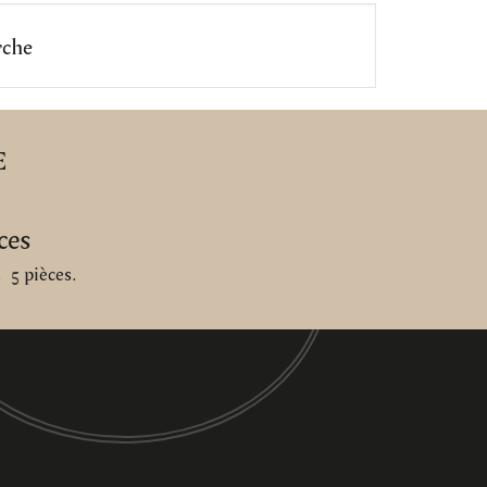
rche
E
ces
.
5 pièces.