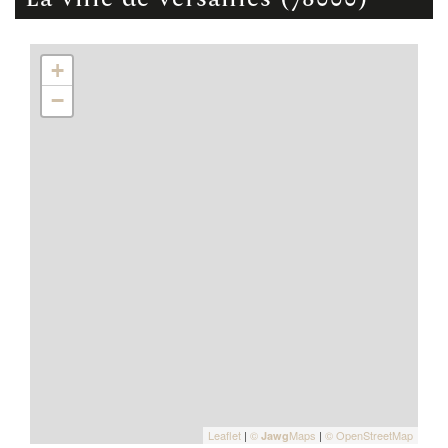
+
−
Leaflet
|
©
Maps
|
© OpenStreetMap
Jawg