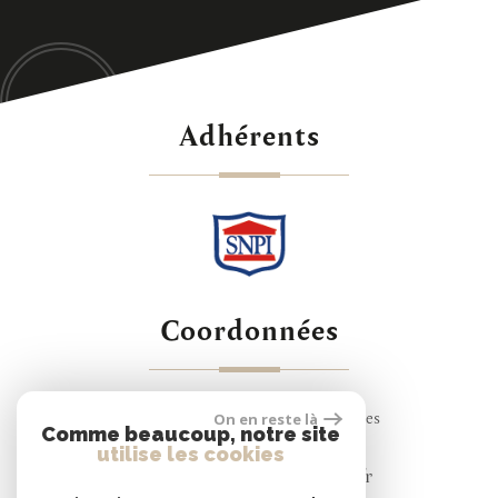
adhérents
coordonnées
24 Rue de Montreuil, 78000 Versailles
On en reste là
Comme beaucoup, notre site
01 30 83 91 19
utilise les cookies
berthelot@degueltversailles.fr