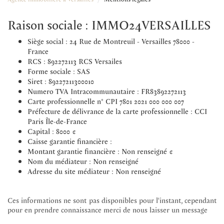
Raison sociale : IMMO24VERSAILLES
Siège social : 24 Rue de Montreuil - Versailles 78000 -
France
RCS : 892272113 RCS Versailes
Forme sociale : SAS
Siret : 89227211300010
Numero TVA Intracommunautaire : FR83892272113
Carte professionnelle n° CPI 7801 2021 000 000 007
Préfecture de délivrance de la carte professionnelle : CCI
Paris Île-de-France
Capital : 8000 €
Caisse garantie financière :
Montant garantie financière : Non renseigné €
Nom du médiateur : Non renseigné
Adresse du site médiateur : Non renseigné
Ces informations ne sont pas disponibles pour l'instant, cependant
pour en prendre connaissance merci de nous laisser un message