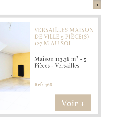
1
VERSAILLES MAISON
DE VILLE 5 PIÈCE(S)
127 M AU SOL
468
113,38 m²
5
Maison 113.38 m² - 5
Pièces - Versailles
3
Ref: 468
bre(s)
Voir +