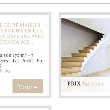
LE DE RÉ MAISON
ES PORTES EN RE 7
IÈCE(S) 170M2 AVEC
84
ÉPENDANCE...
70 m²
7
ison 170 m² - 7
726 m²
èces - Les Portes-En-
5
é
f: 484
Référence
Nombres de pièces
PRIX
845 000
€
Nombre de cham
Surface
Voir +