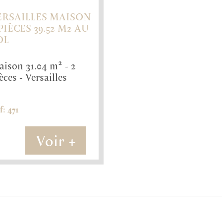
ERSAILLES MAISON
PIÈCES 39.52 M2 AU
OL
71
04 m²
2
ison 31.04 m² - 2
èces - Versailles
1
f: 471
Voir +