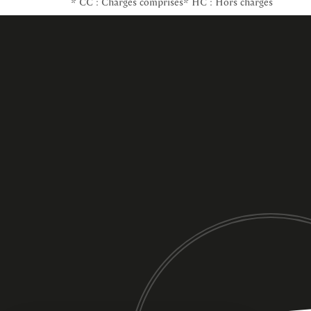
* CC : Charges comprises
* HC : Hors charges