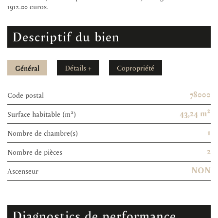
1912.00 euros.
descriptif du bien
Général
Détails +
Copropriété
78000
Code postal
43,24 m²
Surface habitable (m²)
1
Nombre de chambre(s)
2
Nombre de pièces
NON
Ascenseur
diagnostics de performance