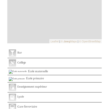
Leaflet
|
©
Maps
|
© OpenStreetMap
Jawg
Bar
Collège
École maternelle
École primaire
Enseignement supérieur
Lycée
Gare ferroviaire